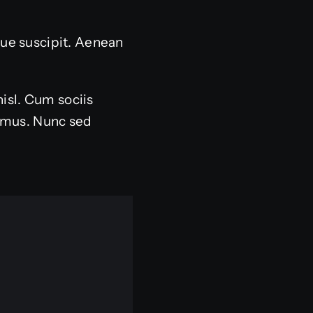
sque suscipit. Aenean
nisl. Cum sociis
s mus. Nunc sed