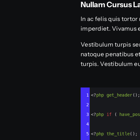
Nullam Cursus La
In ac felis quis tort
imperdiet. Vivamus 
Vestibulum turpis sem
natoque penatibus et
turpis. Vestibulum eu
Syntax
1
<?
php
get_header
()
Highlighter
2
3
<?
php
if
 ( 
have_po
4
5
<?
php
the_title
();