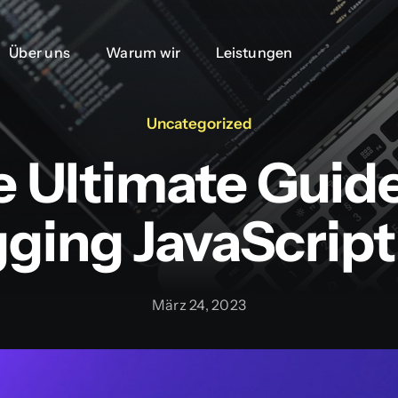
Über uns
Über uns
Warum wir
Warum wir
Leistungen
Leistungen
Uncategorized
 Ultimate Guid
ing JavaScript
März 24, 2023