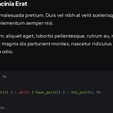
cinia Erat
or malesuada pretium. Duis vel nibh at velit sceleri
elementum semper nisi.
, aliquet eget, lobortis pellentesque, rutrum eu, 
 magnis dis parturient montes, nascetur ridiculu
 odio.
; 
?>
sts
() ) : 
while
 ( 
have_posts
() ) : 
the_post
(); 
?>
 
?>